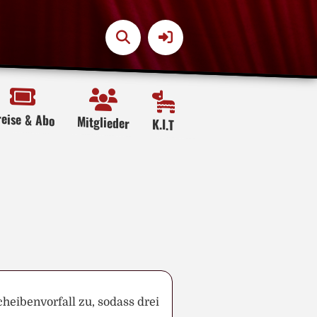
reise & Abo
Mitglieder
K.I.T
heibenvorfall zu, sodass drei