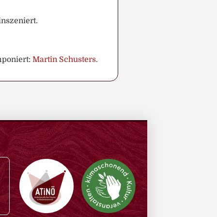
inszeniert.
mponiert:
Martin Schusters
.