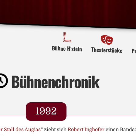
Bühne H'stein
Theaterstücke
P
Bühnenchronik
1992
r Stall des Augias
“ zieht sich
Robert Inghofer
einen Bandsc