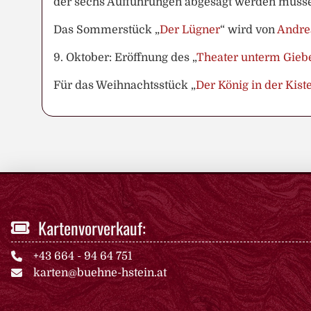
der sechs Aufführungen abgesagt werden müss
Das Sommerstück „
Der Lügner
“ wird von
Andre
9. Oktober: Eröffnung des „
Theater unterm Gieb
Für das Weihnachtsstück „
Der König in der Kist
Kartenvorverkauf:
+43 664 - 94 64 751
karten@buehne-hstein.at