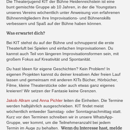
Die Theaterjugend KIT der Bühne Heidenreichstein ist eine
bunt gemischte Gruppe ab 10 Jahren, in der die Youngstars
unseres Vereins wöchentlich unter Anweisung von erfahrenen
Bühnenmitgliedern ihre Improvisations- und Bühnenskills
verbessern und Spaß auf der Bühne haben können.
Was erwartet dich?
Bei KIT stehst du auf der Bühne und schnupperst die erste
Theaterluft bei Spielen und einfachen Improvisationen. Du
kannst auch Teil von längeren Improvisationsformen sein, mit
großem Fokus auf Kreativität und Spontanität.
Du hast Ideen für eigene Geschichten? Kein Problem! In
eigenen Projekten kannst du deiner kreativen Ader freien Lauf
lassen und gemeinsam mit anderen KITs Bücher, Hörbücher,
Filme, kleine Theaterstücke oder auch etwas ganz eigenes
kreieren! Wir setzen der Fantasie keine Grenzen.
Jakob Allram
und
Anna Pichler
leiten die Einheiten. Die Termine
werden halbjährlich ausgeschrieben. KIT findet meist
wöchentlich entweder Samstag- oder Sonntagnachmittag statt.
Kurz vor den Terminen schreiben wir in unsere WhatsApp-
Gruppe, wer kommt, um die Teilnehmeranzahl bei jedem
Termin im Auge zu behalten.
Wenn du Interesse hast, melde