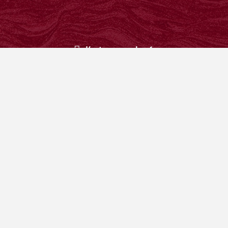
Kartenvorverkauf:
+43 664 - 94 64 751
karten@buehne-hstein.at
Newsletter
abonnieren