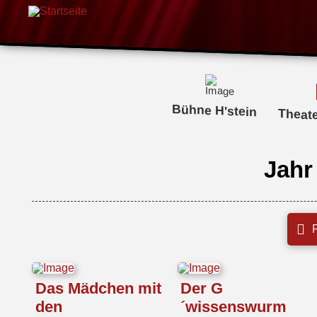
Bühne H'stein
Theat
Jahr
F
Das Mädchen mit
Der G
den
´wissenswurm