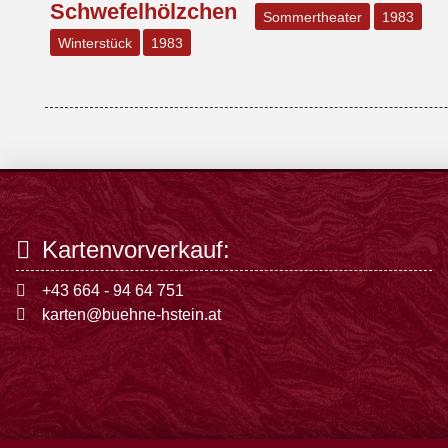
Schwefelhölzchen
Sommertheater
1983
Winterstück
1983
Kartenvorverkauf:
+43 664 - 94 64 751
karten@buehne-hstein.at