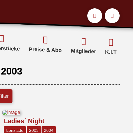
erstücke
Preise & Abo
Mitglieder
K.I.T
 2003
ilter
Ladies´ Night
Lenziade
2003
2004