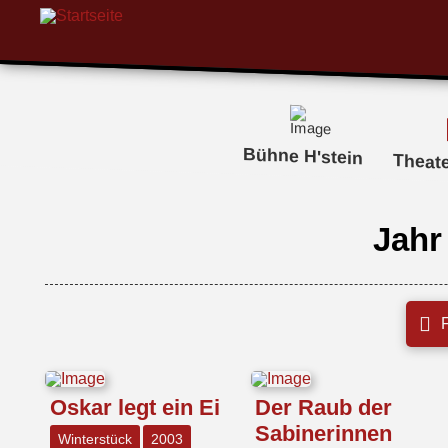
Bühne H'stein
Theat
Jahr
F
Oskar legt ein Ei
Der Raub der
Sabinerinnen
Winterstück
2003