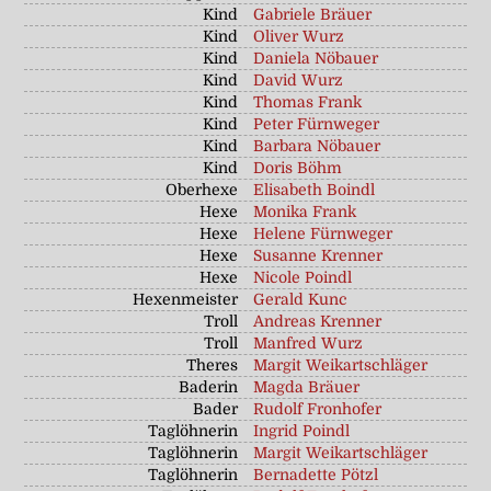
Kind
Gabriele Bräuer
Kind
Oliver Wurz
Kind
Daniela Nöbauer
Kind
David Wurz
Kind
Thomas Frank
Kind
Peter Fürnweger
Kind
Barbara Nöbauer
Kind
Doris Böhm
Oberhexe
Elisabeth Boindl
Hexe
Monika Frank
Hexe
Helene Fürnweger
Hexe
Susanne Krenner
Hexe
Nicole Poindl
Hexenmeister
Gerald Kunc
Troll
Andreas Krenner
Troll
Manfred Wurz
Theres
Margit Weikartschläger
Baderin
Magda Bräuer
Bader
Rudolf Fronhofer
Taglöhnerin
Ingrid Poindl
Taglöhnerin
Margit Weikartschläger
Taglöhnerin
Bernadette Pötzl