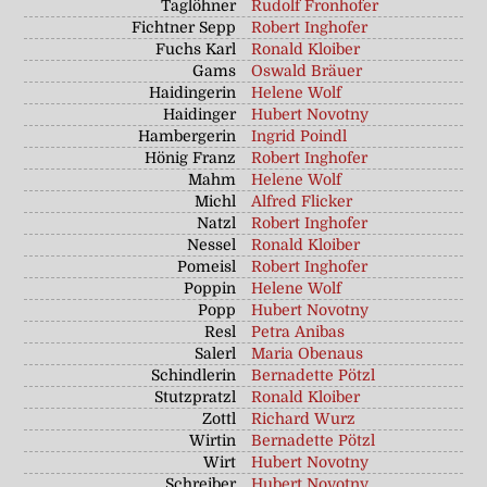
Taglöhner
Rudolf Fronhofer
Fichtner Sepp
Robert Inghofer
Fuchs Karl
Ronald Kloiber
Gams
Oswald Bräuer
Haidingerin
Helene Wolf
Haidinger
Hubert Novotny
Hambergerin
Ingrid Poindl
Hönig Franz
Robert Inghofer
Mahm
Helene Wolf
Michl
Alfred Flicker
Natzl
Robert Inghofer
Nessel
Ronald Kloiber
Pomeisl
Robert Inghofer
Poppin
Helene Wolf
Popp
Hubert Novotny
Resl
Petra Anibas
Salerl
Maria Obenaus
Schindlerin
Bernadette Pötzl
Stutzpratzl
Ronald Kloiber
Zottl
Richard Wurz
Wirtin
Bernadette Pötzl
Wirt
Hubert Novotny
Schreiber
Hubert Novotny