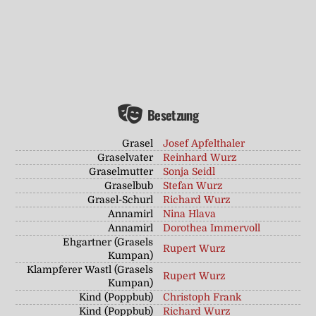
Besetzung
Grasel
Josef Apfelthaler
Graselvater
Reinhard Wurz
Graselmutter
Sonja Seidl
Graselbub
Stefan Wurz
Grasel-Schurl
Richard Wurz
Annamirl
Nina Hlava
Annamirl
Dorothea Immervoll
Ehgartner (Grasels
Rupert Wurz
Kumpan)
Klampferer Wastl (Grasels
Rupert Wurz
Kumpan)
Kind (Poppbub)
Christoph Frank
Kind (Poppbub)
Richard Wurz