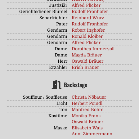
Justiziär
Alfred Flicker
Gerichtsdiener Blümel
Rudolf Fronhofer
Scharfrichter
Reinhard Wurz
Pater
Rudolf Fronhofer
Gendarm
Robert Inghofer
Gendarm
Ronald Kloiber
Gendarm
Alfred Flicker
Dame
Dorothea Immervoll
Dame
Magda Bräuer
Herr
Oswald Bräuer
Erzähler
Erich Bräuer
Backstage
Souffleur / Souffleuse
Christa Nöbauer
Licht
Herbert Poindl
Ton
Manfred Böhm
Kostüme
Monika Frank
Oswald Bräuer
Maske
Elisabeth Wais
Anni Zimmermann