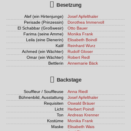
Besetzung
Alef (ein Hirtenjunge)
Josef Apfelthaler
Perisade (Prinzessin)
Dorothea Immervoll
El Schabbar (Großwesir)
Otto Bauer
Farima (seine Amme)
Monika Frank
Leila (eine Dienerin)
Elisabeth Boindl
Kalif
Reinhard Wurz
Achmed (ein Wächter)
Rudolf Gloser
Omar (ein Wächter)
Robert Redl
Bettlerin
Annemarie Bäck
Backstage
Souffleur / Souffleuse
Anna Riedl
Bühnenbild, Ausstattung
Josef Apfelthaler
Requisiten
Oswald Bräuer
Licht
Herbert Poindl
Ton
Andreas Krenner
Kostüme
Monika Frank
Maske
Elisabeth Wais