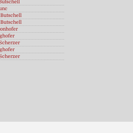
Butschell
unc
 Butschell
 Butschell
ronhofer
nghofer
Scherzer
nghofer
Scherzer