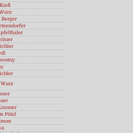
Kiefl
 Wurz
 Berger
etzendorfer
pfelthaler
räuer
ichler
edl
ovotny
sy
ichler
 Wurz
loser
äuer
Kranner
e Pötzl
Simon
va