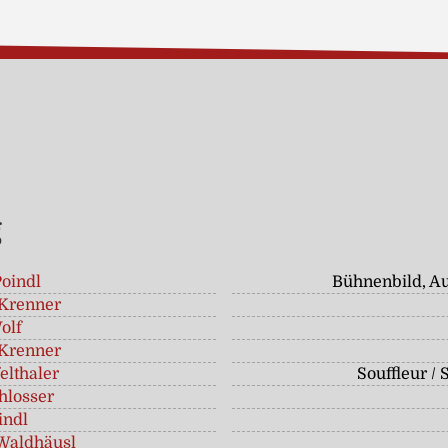
g
Poindl
Bühnenbild, Au
Krenner
olf
Krenner
elthaler
Souffleur / 
hlosser
indl
Waldhäusl