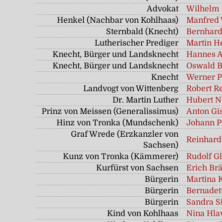
Advokat
Wilhelm 
Henkel (Nachbar von Kohlhaas)
Manfred
Sternbald (Knecht)
Bernhard
Lutherischer Prediger
Martin H
Knecht, Bürger und Landsknecht
Hannes A
Knecht, Bürger und Landsknecht
Oswald B
Knecht
Werner P
Landvogt von Wittenberg
Robert R
Dr. Martin Luther
Hubert N
Prinz von Meissen (Generalissimus)
Anton Gi
Hinz von Tronka (Mundschenk)
Johann P
Graf Wrede (Erzkanzler von
Reinhard
Sachsen)
Kunz von Tronka (Kämmerer)
Rudolf G
Kurfürst von Sachsen
Erich Br
Bürgerin
Martina 
Bürgerin
Bernadett
Bürgerin
Sandra 
Kind von Kohlhaas
Nina Hla