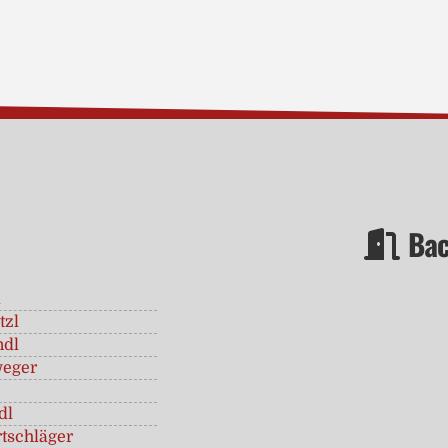
Bac
k
tzl
ndl
weger
dl
tschläger