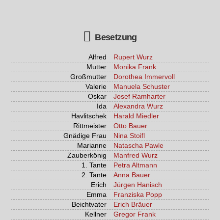
Besetzung
Alfred
Rupert Wurz
Mutter
Monika Frank
Großmutter
Dorothea Immervoll
Valerie
Manuela Schuster
Oskar
Josef Ramharter
Ida
Alexandra Wurz
Havlitschek
Harald Miedler
Rittmeister
Otto Bauer
Gnädige Frau
Nina Stoifl
Marianne
Natascha Pawle
Zauberkönig
Manfred Wurz
1. Tante
Petra Altmann
2. Tante
Anna Bauer
Erich
Jürgen Hanisch
Emma
Franziska Popp
Beichtvater
Erich Bräuer
Kellner
Gregor Frank