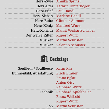
Herz-Zwei
Annika Sprinzl
Herz-Drei
Kathrin Hinterhoger
Herz-Fünf
Paul Handl
Herz-Sieben
Marlene Handl
Herz-Bube
Günther Altmann
Herz-König
Manfred Wurz
Herz-Königin
Margit Weikartschläger
Der weiße Ritter
Rupert Wurz
Musiker
Martin Schuster
Musiker
Valentin Schuster
Backstage
Souffleur / Souffleuse
Karin Pilz
Bühnenbild, Ausstattung
Erich Bräuer
Franz Eglau
Anton Gisy
Reinhard Wurz
Technik
Reinhard Apfelthaler
Franz Weibold
Rupert Wurz
Ton
Martin Schuster