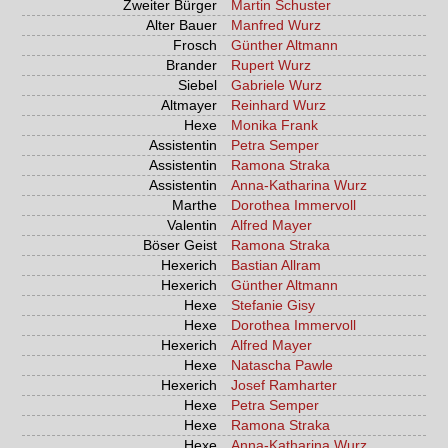
Zweiter Bürger
Martin Schuster
Alter Bauer
Manfred Wurz
Frosch
Günther Altmann
Brander
Rupert Wurz
Siebel
Gabriele Wurz
Altmayer
Reinhard Wurz
Hexe
Monika Frank
Assistentin
Petra Semper
Assistentin
Ramona Straka
Assistentin
Anna-Katharina Wurz
Marthe
Dorothea Immervoll
Valentin
Alfred Mayer
Böser Geist
Ramona Straka
Hexerich
Bastian Allram
Hexerich
Günther Altmann
Hexe
Stefanie Gisy
Hexe
Dorothea Immervoll
Hexerich
Alfred Mayer
Hexe
Natascha Pawle
Hexerich
Josef Ramharter
Hexe
Petra Semper
Hexe
Ramona Straka
Hexe
Anna-Katharina Wurz