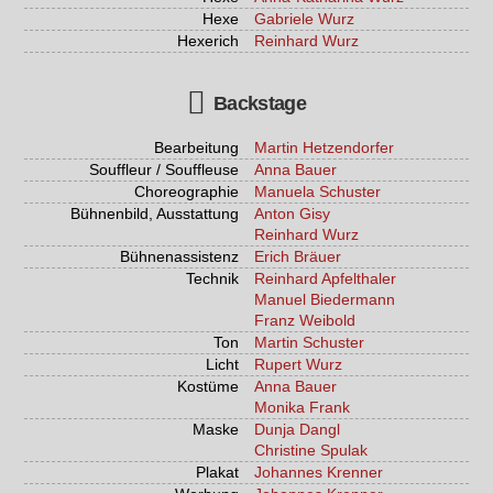
Hexe
Gabriele Wurz
Hexerich
Reinhard Wurz
Backstage
Bearbeitung
Martin Hetzendorfer
Souffleur / Souffleuse
Anna Bauer
Choreographie
Manuela Schuster
Bühnenbild, Ausstattung
Anton Gisy
Reinhard Wurz
Bühnenassistenz
Erich Bräuer
Technik
Reinhard Apfelthaler
Manuel Biedermann
Franz Weibold
Ton
Martin Schuster
Licht
Rupert Wurz
Kostüme
Anna Bauer
Monika Frank
Maske
Dunja Dangl
Christine Spulak
Plakat
Johannes Krenner