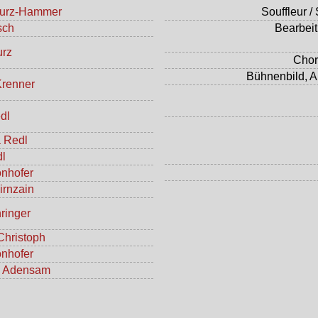
urz-Hammer
Souffleur /
sch
Bearbei
urz
Chor
Bühnenbild, A
Krenner
dl
a Redl
l
nhofer
irnzain
ringer
Christoph
nhofer
n Adensam