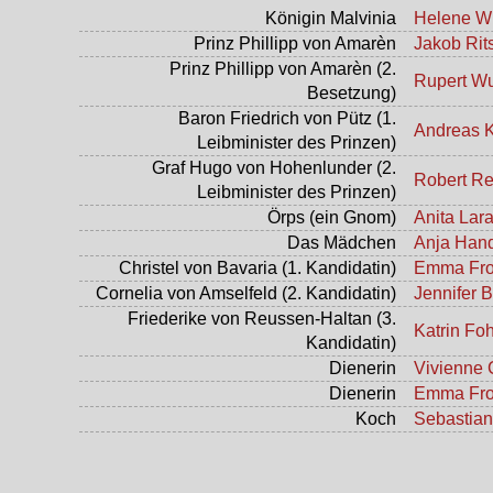
Königin Malvinia
Helene W
Prinz Phillipp von Amarèn
Jakob Rit
Prinz Phillipp von Amarèn (2.
Rupert W
Besetzung)
Baron Friedrich von Pütz (1.
Andreas 
Leibminister des Prinzen)
Graf Hugo von Hohenlunder (2.
Robert Re
Leibminister des Prinzen)
Örps (ein Gnom)
Anita Lar
Das Mädchen
Anja Hand
Christel von Bavaria (1. Kandidatin)
Emma Fro
Cornelia von Amselfeld (2. Kandidatin)
Jennifer B
Friederike von Reussen-Haltan (3.
Katrin Foh
Kandidatin)
Dienerin
Vivienne 
Dienerin
Emma Fro
Koch
Sebastia