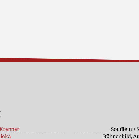
g
Krenner
Souffleur / 
zicka
Bühnenbild, Au