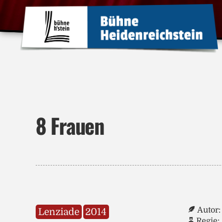
8 Frauen
Autor:
Lenziade
2014
Regie: