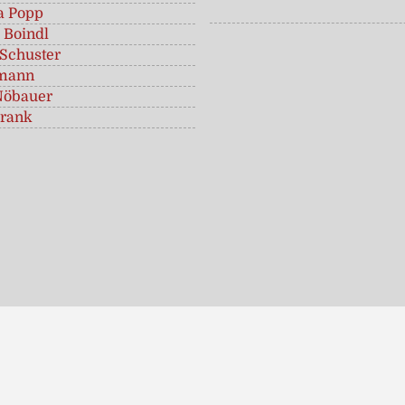
a Popp
 Boindl
Schuster
tmann
Nöbauer
rank