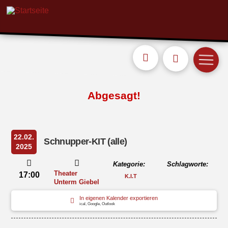
Abgesagt!
22.02.
Schnupper-KIT (alle)
2025
Kategorie:
Schlagworte:
Theater
17:00
K.I.T
Unterm Giebel
In eigenen Kalender exportieren
ical, Google, Outlook