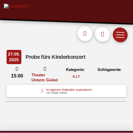
27.09.
Probe fürs Kinderkonzert
2025
Kategorie:
Schlagworte:
Theater
15:00
K.I.T
Unterm Giebel
In eigenen Kalender exportieren
ical, Google, Outlook