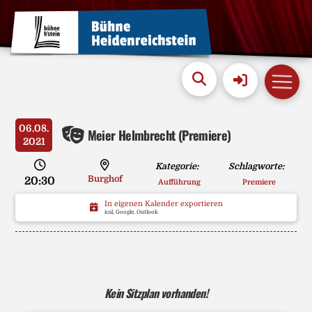
06.08.
Meier Helmbrecht (Premiere)
2021
Kategorie:
Schlagworte:
Burghof
20:30
Aufführung
Premiere
In eigenen Kalender exportieren
ical, Google, Outlook
Kein Sitzplan vorhanden!