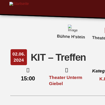
Bühne H'stein
Theat
02.06.
KIT – Treffen
2024
Kateg
Theater Unterm
15:00
K.
Giebel