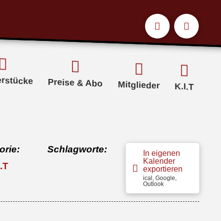
erstücke
Preise & Abo
Mitglieder
K.I.T
orie:
Schlagworte:
In eigenen
Kalender
I.T
exportieren
ical, Google,
Outlook