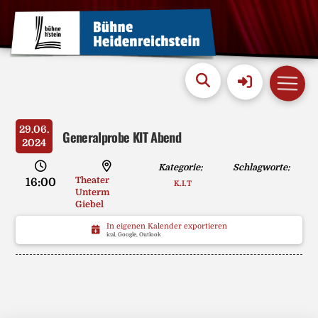
29.06.
Generalprobe KIT Abend
2024
Kategorie:
Schlagworte:
Theater
16:00
K.I.T
Unterm
Giebel
In eigenen Kalender exportieren
ical, Google, Outlook