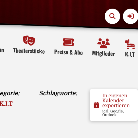
in
Theaterstücke
Preise & Abo
Mitglieder
K.I.T
egorie:
Schlagworte:
In eigenen
Kalender
K.I.T
exportieren
ical, Google,
Outlook