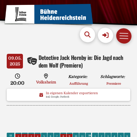
Detective Jack Hornby in: Die Jagd nach
09.05.
dem Wolf (Premiere)
2025
Kategorie:
Schlagworte:
Volksheim
20:00
Aufführung
Premiere
In eigenen Kalender exportieren
ical, Google, Outlook
11
10
1
2
3
4
5
6
7
8
9
10
11
1
2
3
4
5
6