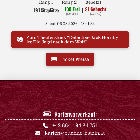
Rang 1
Rang 2
Besetzt
100 Frei
91 Gebucht
191 Sitzplätze
|
|
(52,4%)
(47,6%)
Stand: 06.08.2026 - 18:41:32
Zum Theaterstück "Detective Jack Hornby
in: Die Jagd nach dem Wolf"
Ticket Preise
Kartenvorverkauf:
+43 664 - 94 64 751
karten@buehne-hstein.at