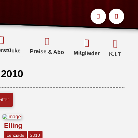
erstücke
Preise & Abo
Mitglieder
K.I.T
 2010
ilter
Elling
Lenziade
2010