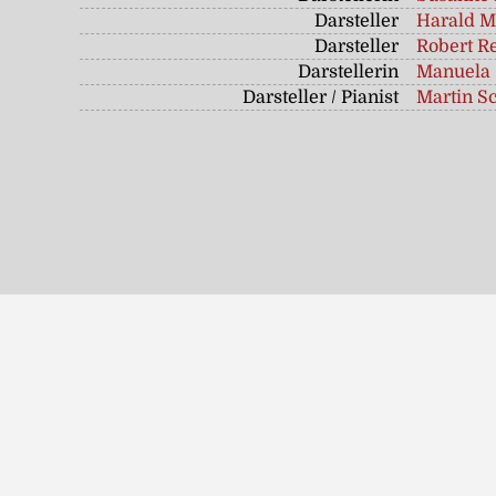
Darsteller
Harald M
Darsteller
Robert R
Darstellerin
Manuela 
Darsteller / Pianist
Martin S
Fotoalbum "Kabarett Hinter(n)list