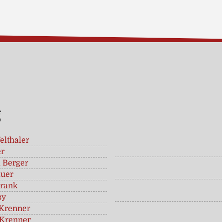
g
elthaler
er
 Berger
äuer
rank
sy
Krenner
Krenner