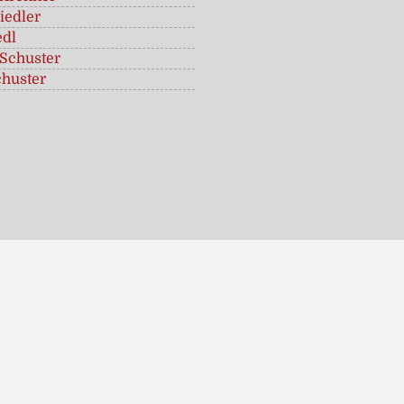
iedler
edl
Schuster
chuster
iges"