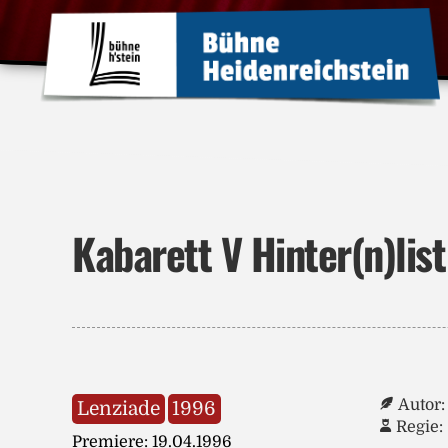
Kabarett V Hinter(n)list
Autor:
Lenziade
1996
Regie:
Premiere: 19.04.1996