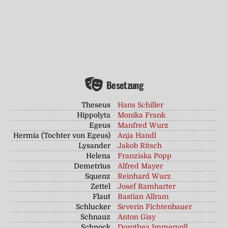
Besetzung
Theseus
Hans Schiller
Hippolyta
Monika Frank
Egeus
Manfred Wurz
Hermia (Tochter von Egeus)
Anja Handl
Lysander
Jakob Ritsch
Helena
Franziska Popp
Demetrius
Alfred Mayer
Squenz
Reinhard Wurz
Zettel
Josef Ramharter
Flaut
Bastian Allram
Schlucker
Severin Fichtenbauer
Schnauz
Anton Gisy
Schnock
Dorothea Immervoll