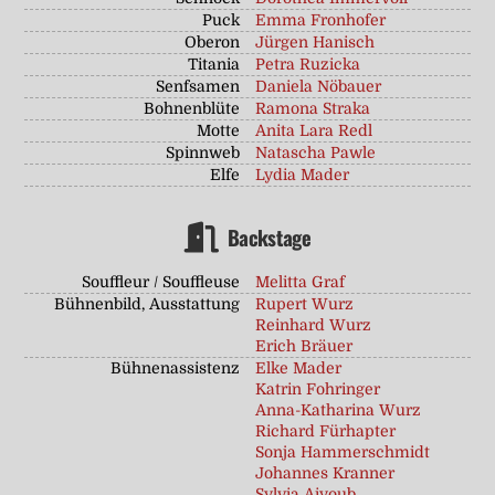
Puck
Emma Fronhofer
Oberon
Jürgen Hanisch
Titania
Petra Ruzicka
Senfsamen
Daniela Nöbauer
Bohnenblüte
Ramona Straka
Motte
Anita Lara Redl
Spinnweb
Natascha Pawle
Elfe
Lydia Mader
Backstage
Souffleur / Souffleuse
Melitta Graf
Bühnenbild, Ausstattung
Rupert Wurz
Reinhard Wurz
Erich Bräuer
Bühnenassistenz
Elke Mader
Katrin Fohringer
Anna-Katharina Wurz
Richard Fürhapter
Sonja Hammerschmidt
Johannes Kranner
Sylvia Aiyoub