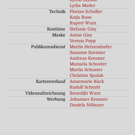
Lydia Mader
Technik
Florian Schuller
Katja Ruso
Rupert Wurz
Kostüme
Stefanie Gisy
Maske
Anton Gisy
Verena Popp
Publikumsdienst
Martin Hetzendorfer
Susanne Krenner
Andreas Krenner
Manuela Schuster
Martin Schuster
Christine Spulak
Kartenverkauf
Annemarie Bäck
Rudolf Schmitt
Videoaufzeichnung
Benedikt Wurz
Werbung
Johannes Krenner
Daniela Nöbauer