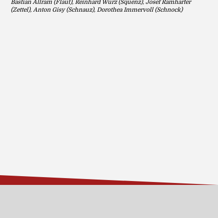
Bastian Allram (Flaut), Reinhard Wurz (Squenz), Josef Ramharter
(Zettel), Anton Gisy (Schnauz), Dorothea Immervoll (Schnock)