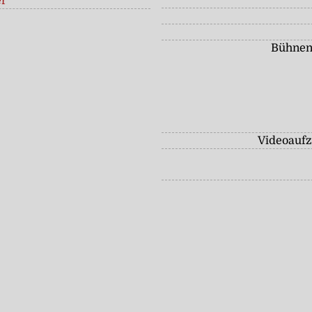
er
Bühnen
Videoauf