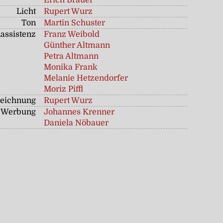
Erich Bräuer
Licht
Rupert Wurz
Ton
Martin Schuster
assistenz
Franz Weibold
Günther Altmann
Petra Altmann
Monika Frank
Melanie Hetzendorfer
Moriz Piffl
zeichnung
Rupert Wurz
Werbung
Johannes Krenner
Daniela Nöbauer