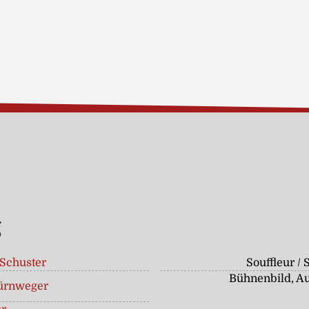
g
Schuster
Souffleur / 
Bühnenbild, Au
ürnweger