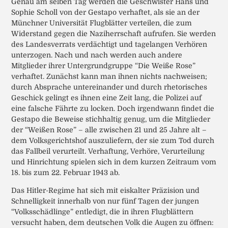
Genau am selben Tag werden die Geschwister Hans und
Sophie Scholl von der Gestapo verhaftet, als sie an der
Münchner Universität Flugblätter verteilen, die zum
Widerstand gegen die Naziherrschaft aufrufen. Sie werden
des Landesverrats verdächtigt und tagelangen Verhören
unterzogen. Nach und nach werden auch andere
Mitglieder ihrer Untergrundgruppe “Die Weiße Rose”
verhaftet. Zunächst kann man ihnen nichts nachweisen;
durch Absprache untereinander und durch rhetorisches
Geschick gelingt es ihnen eine Zeit lang, die Polizei auf
eine falsche Fährte zu locken. Doch irgendwann findet die
Gestapo die Beweise stichhaltig genug, um die Mitglieder
der “Weißen Rose” – alle zwischen 21 und 25 Jahre alt –
dem Volksgerichtshof auszuliefern, der sie zum Tod durch
das Fallbeil verurteilt. Verhaftung, Verhöre, Verurteilung
und Hinrichtung spielen sich in dem kurzen Zeitraum vom
18. bis zum 22. Februar 1943 ab.
Das Hitler-Regime hat sich mit eiskalter Präzision und
Schnelligkeit innerhalb von nur fünf Tagen der jungen
“Volksschädlinge” entledigt, die in ihren Flugblättern
versucht haben, dem deutschen Volk die Augen zu öffnen: