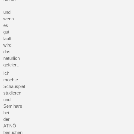
–
und
wenn
es
gut
läuft,
wird
das
natürlich
gefeiert.
Ich
möchte
Schauspiel
studieren
und
Seminare
bei
der
ATiNÖ
besuchen,