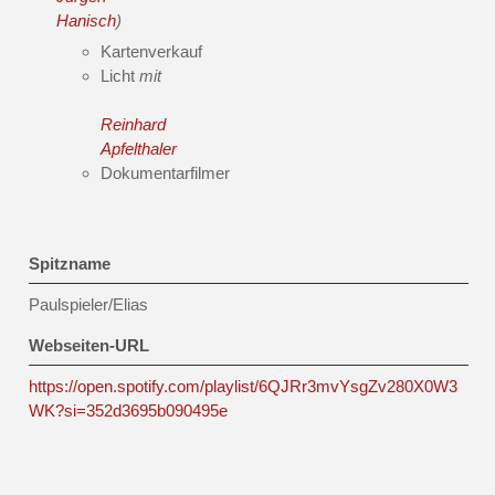
Hanisch
)
Kartenverkauf
Licht
mit
Reinhard
Apfelthaler
Dokumentarfilmer
Spitzname
Paulspieler/Elias
Webseiten-URL
https://open.spotify.com/playlist/6QJRr3mvYsgZv280X0W3
WK?si=352d3695b090495e