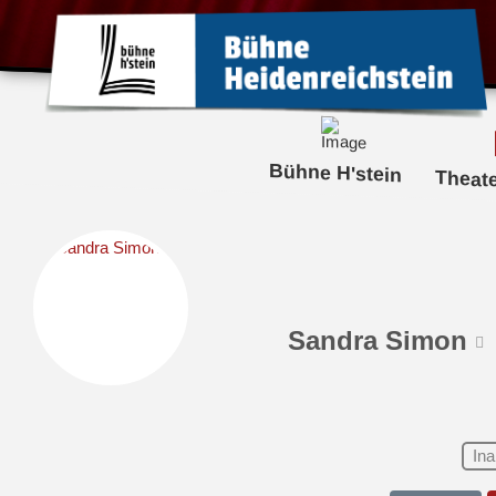
Bühne H'stein
Theat
Sandra Simon
Ina