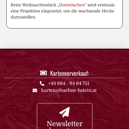
Beim Weihnachtsstück „
Dornröschen
“ wird erstmals
eine Projektion eingesetzt, um die wachsende Hecke
darzustellen.
Kartenvorverkauf:
+43 664 - 94 64 751
karten@buehne-hstein.at
Newsletter