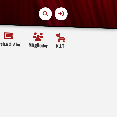
reise & Abo
Mitglieder
K.I.T