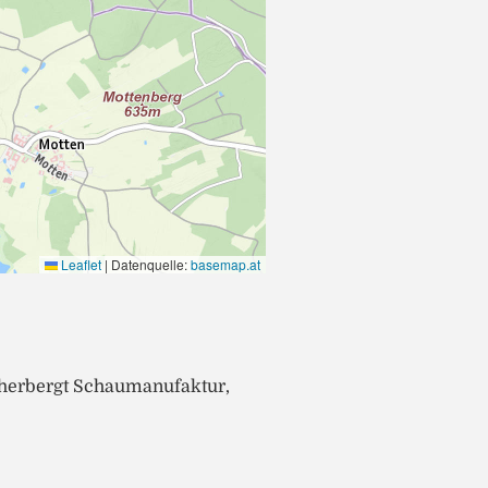
Leaflet
|
Datenquelle:
basemap.at
herbergt Schaumanufaktur,