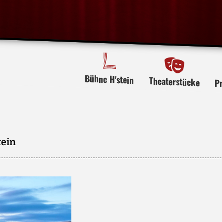
Bühne H'stein
Theaterstücke
P
tein