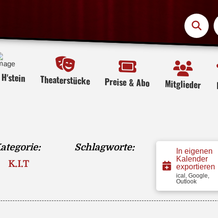
H'stein
Theaterstücke
Preise & Abo
Mitglieder
ategorie:
Schlagworte:
In eigenen
Kalender
K.I.T
exportieren
ical, Google,
Outlook