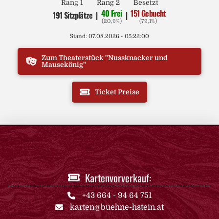
Rang 1
Rang 2
Besetzt
40 Frei
151 Gebucht
191 Sitzplätze
|
|
(20,9%)
(79,1%)
Stand: 07.08.2026 - 05:22:00
Zum Theaterstück "Nussknacker und
Mausekönig"
Ticket Preise
Kartenvorverkauf:
+43 664 - 94 64 751
karten@buehne-hstein.at