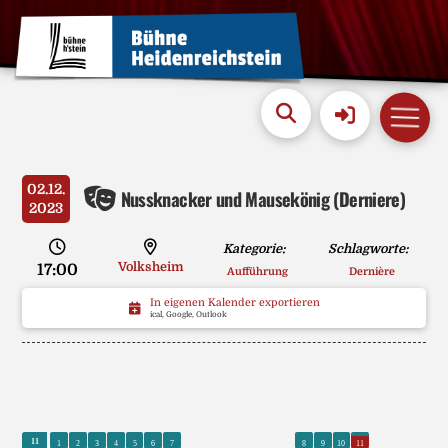
02.12.
Nussknacker und Mausekönig (Derniere)
2023
Kategorie:
Schlagworte:
Volksheim
17:00
Aufführung
Dernière
In eigenen Kalender exportieren
ical, Google, Outlook
0
0
0
0
0
0
0
0
0
11
1
2
3
4
5
6
7
8
9
10
11