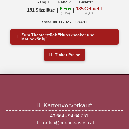
Rang 1
Rang 2
Besetzt
6 Frei
185 Gebucht
191 Sitzplätze
|
|
(3,1%)
(96,9%)
Stand: 08.08.2026 - 03:44:11
Zum Theaterstück "Nussknacker und
Mausekönig"
Ticket Preise
Kartenvorverkauf:
+43 664 - 94 64 751
karten@buehne-hstein.at