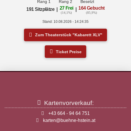
Rang 1
Rang 2
Besetzt
27 Frei
164 Gebucht
191 Sitzplätze
|
|
(14,1%)
(85,9%)
Stand: 10.08.2026 - 14:24:35
Zum Theaterstück "Kabarett XLV"
Ticket Preise
Kartenvorverkauf:
+43 664 - 94 64 751
karten@buehne-hstein.at