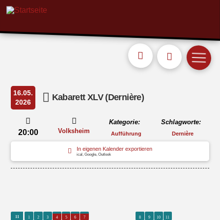
16.05.
Kabarett XLV (Dernière)
2026
Kategorie:
Schlagworte:
Volksheim
20:00
Aufführung
Dernière
In eigenen Kalender exportieren
ical, Google, Outlook
0
0
0
0
0
11
0
0
0
11
1
2
3
4
5
6
7
8
9
10
11