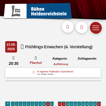
13.08.
Frühlings Erwachen (4. Vorstellung)
2025
Kategorie:
Schlagworte:
Pfarrhof
20:30
Aufführung
In eigenen Kalender exportieren
ical, Google, Outlook
0
9
1
2
3
4
5
6
7
8
9
10
11
12
13
14
15
16
17
18
19
20
21
22