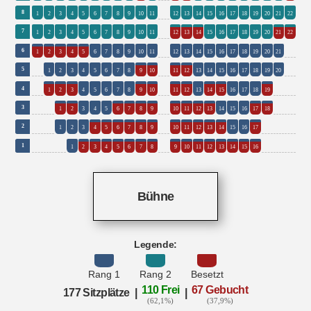
0
8
1
2
3
4
5
6
7
8
9
10
11
12
13
14
15
16
17
18
19
20
21
22
0
7
1
2
3
4
5
6
7
8
9
10
11
12
13
14
15
16
17
18
19
20
21
22
0
0
6
1
2
3
4
5
6
7
8
9
10
11
12
13
14
15
16
17
18
19
20
21
0
0
0
5
1
2
3
4
5
6
7
8
9
10
11
12
13
14
15
16
17
18
19
20
0
0
0
0
4
1
2
3
4
5
6
7
8
9
10
11
12
13
14
15
16
17
18
19
0
0
0
0
0
3
1
2
3
4
5
6
7
8
9
10
11
12
13
14
15
16
17
18
0
0
0
0
0
0
2
1
2
3
4
5
6
7
8
9
10
11
12
13
14
15
16
17
0
0
0
0
0
0
0
1
1
2
3
4
5
6
7
8
9
10
11
12
13
14
15
16
Bühne
Legende:
Rang 1
Rang 2
Besetzt
110 Frei
67 Gebucht
177 Sitzplätze
|
|
(62,1%)
(37,9%)