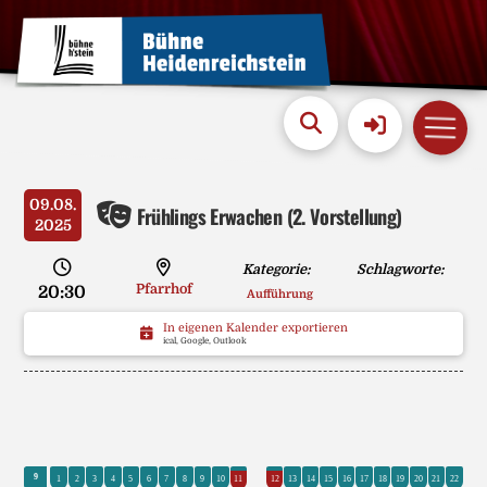
09.08.
Frühlings Erwachen (2. Vorstellung)
2025
Kategorie:
Schlagworte:
Pfarrhof
20:30
Aufführung
In eigenen Kalender exportieren
ical, Google, Outlook
0
9
1
2
3
4
5
6
7
8
9
10
11
12
13
14
15
16
17
18
19
20
21
22