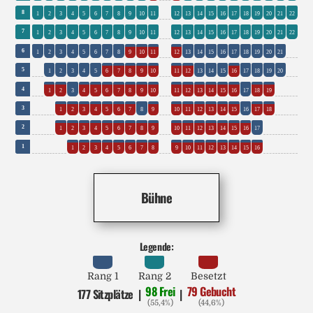
0
8
1
2
3
4
5
6
7
8
9
10
11
12
13
14
15
16
17
18
19
20
21
22
0
7
1
2
3
4
5
6
7
8
9
10
11
12
13
14
15
16
17
18
19
20
21
22
0
0
6
1
2
3
4
5
6
7
8
9
10
11
12
13
14
15
16
17
18
19
20
21
0
0
0
5
1
2
3
4
5
6
7
8
9
10
11
12
13
14
15
16
17
18
19
20
0
0
0
0
4
1
2
3
4
5
6
7
8
9
10
11
12
13
14
15
16
17
18
19
0
0
0
0
0
3
1
2
3
4
5
6
7
8
9
10
11
12
13
14
15
16
17
18
0
0
0
0
0
0
2
1
2
3
4
5
6
7
8
9
10
11
12
13
14
15
16
17
0
0
0
0
0
0
0
1
1
2
3
4
5
6
7
8
9
10
11
12
13
14
15
16
Bühne
Legende:
Rang 1
Rang 2
Besetzt
98 Frei
79 Gebucht
177 Sitzplätze
|
|
(55,4%)
(44,6%)