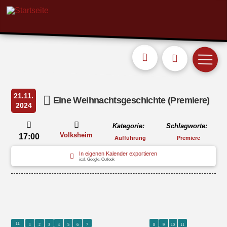
21.11.
Eine Weihnachtsgeschichte (Premiere)
2024
Kategorie:
Schlagworte:
Volksheim
17:00
Aufführung
Premiere
In eigenen Kalender exportieren
ical, Google, Outlook
0
0
0
0
0
0
0
0
0
11
1
2
3
4
5
6
7
8
9
10
11