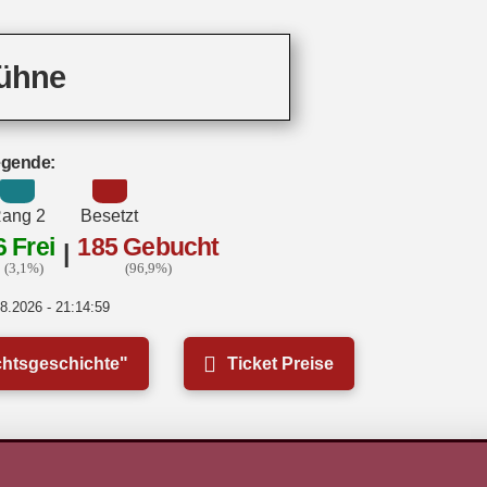
ühne
gende:
ang 2
Besetzt
6 Frei
185 Gebucht
|
(3,1%)
(96,9%)
8.2026 - 21:14:59
chtsgeschichte"
Ticket Preise