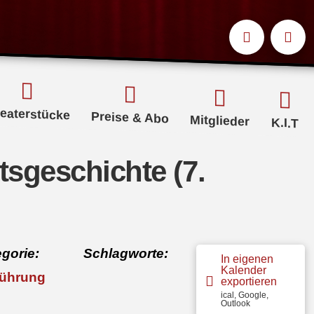
eaterstücke
Preise & Abo
Mitglieder
K.I.T
sgeschichte (7.
gorie:
Schlagworte:
In eigenen
Kalender
führung
exportieren
ical, Google,
Outlook