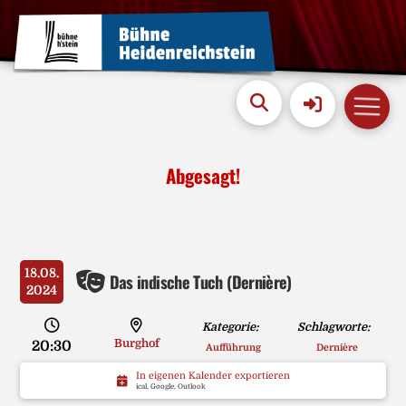
Abgesagt!
18.08.
Das indische Tuch (Dernière)
2024
Kategorie:
Schlagworte:
Burghof
20:30
Aufführung
Dernière
In eigenen Kalender exportieren
ical, Google, Outlook