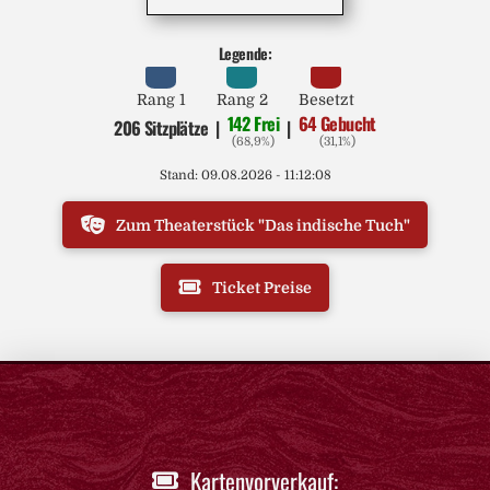
Legende:
Rang 1
Rang 2
Besetzt
142 Frei
64 Gebucht
206 Sitzplätze
|
|
(68,9%)
(31,1%)
Stand: 09.08.2026 - 11:12:08
Zum Theaterstück "Das indische Tuch"
Ticket Preise
Kartenvorverkauf: