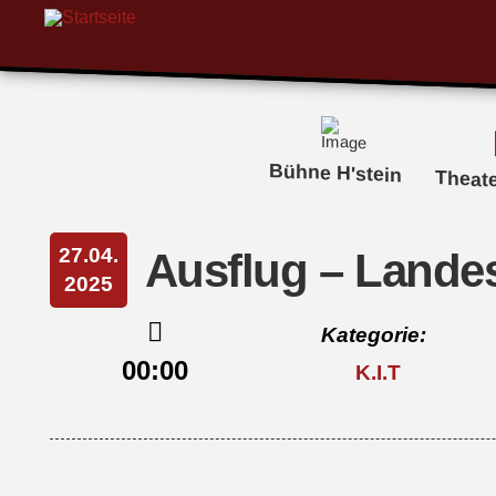
Bühne H'stein
Theat
27.04.
Ausflug – Landes
2025
Kategorie:
00:00
K.I.T