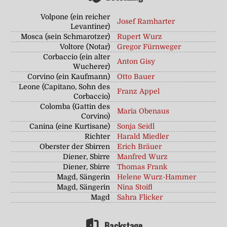
Volpone (ein reicher
Josef Ramharter
Levantiner)
Mosca (sein Schmarotzer)
Rupert Wurz
Voltore (Notar)
Gregor Fürnweger
Corbaccio (ein alter
Anton Gisy
Wucherer)
Corvino (ein Kaufmann)
Otto Bauer
Leone (Capitano, Sohn des
Franz Appel
Corbaccio)
Colomba (Gattin des
Maria Obenaus
Corvino)
Canina (eine Kurtisane)
Sonja Seidl
Richter
Harald Miedler
Oberster der Sbirren
Erich Bräuer
Diener, Sbirre
Manfred Wurz
Diener, Sbirre
Thomas Frank
Magd, Sängerin
Helene Wurz-Hammer
Magd, Sängerin
Nina Stoifl
Magd
Sahra Flicker
Backstage