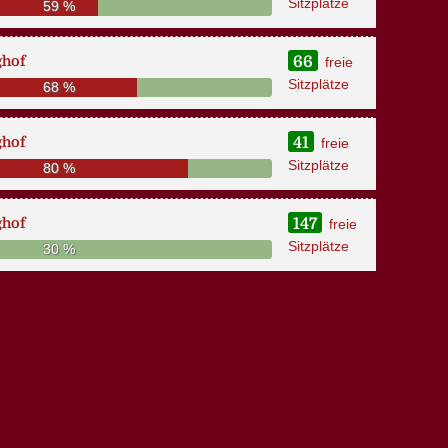
Sitzplätze
59 %
ghof
66
freie
Sitzplätze
68 %
ghof
41
freie
Sitzplätze
80 %
ghof
147
freie
Sitzplätze
30 %