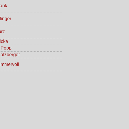
rank
inger
urz
icka
 Popp
atzberger
Immervoll