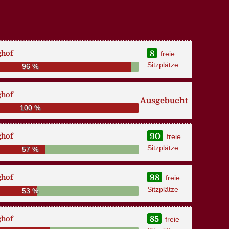
ghof
8
freie
Sitzplätze
96 %
ghof
Ausgebucht
100 %
ghof
90
freie
Sitzplätze
57 %
ghof
98
freie
Sitzplätze
53 %
ghof
85
freie