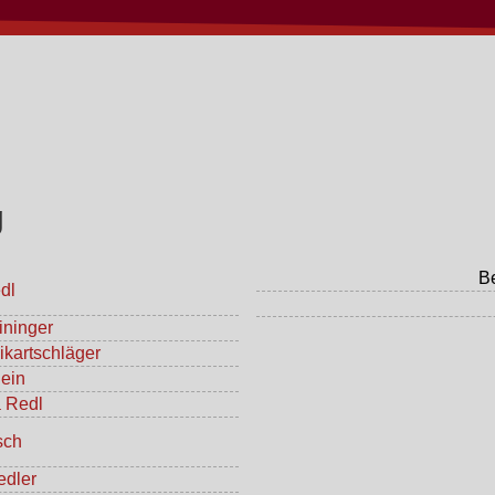
g
B
dl
ininger
ikartschläger
ein
a Redl
sch
edler