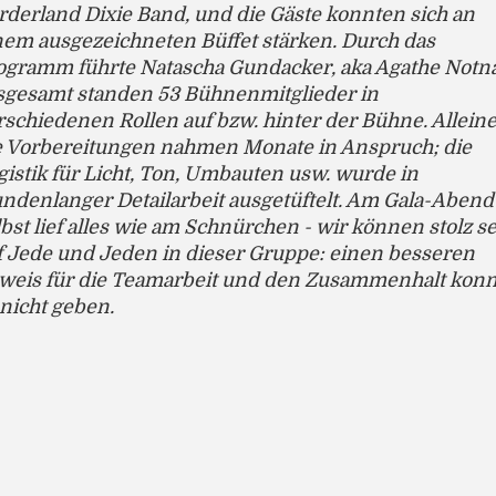
rderland Dixie Band, und die Gäste konnten sich an
nem ausgezeichneten Büffet stärken. Durch das
ogramm führte Natascha Gundacker, aka Agathe Notna
sgesamt standen 53 Bühnenmitglieder in
rschiedenen Rollen auf bzw. hinter der Bühne. Allein
e Vorbereitungen nahmen Monate in Anspruch; die
gistik für Licht, Ton, Umbauten usw. wurde in
undenlanger Detailarbeit ausgetüftelt. Am Gala-Abend
lbst lief alles wie am Schnürchen - wir können stolz s
f Jede und Jeden in dieser Gruppe: einen besseren
weis für die Teamarbeit und den Zusammenhalt konn
 nicht geben.