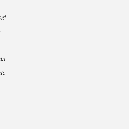
gl.
e
ein
te