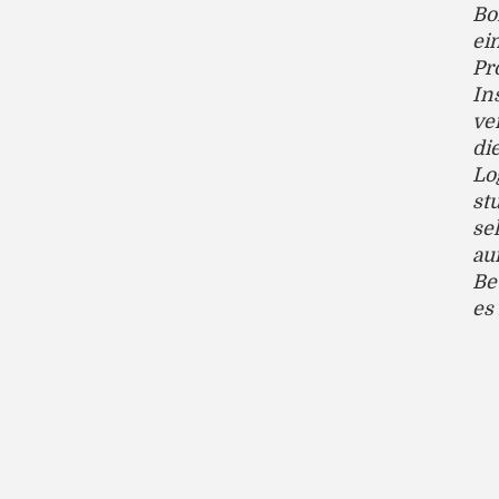
Bo
ei
Pr
In
ve
di
Lo
st
se
au
Be
es