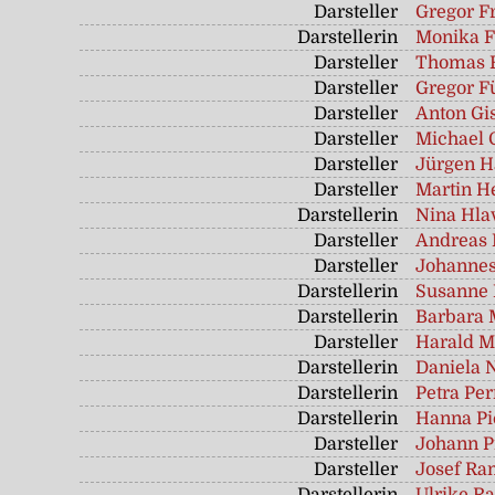
Darsteller
Gregor F
Darstellerin
Monika F
Darsteller
Thomas 
Darsteller
Gregor F
Darsteller
Anton Gi
Darsteller
Michael 
Darsteller
Jürgen H
Darsteller
Martin H
Darstellerin
Nina Hla
Darsteller
Andreas 
Darsteller
Johannes
Darstellerin
Susanne 
Darstellerin
Barbara 
Darsteller
Harald M
Darstellerin
Daniela 
Darstellerin
Petra Pe
Darstellerin
Hanna Pi
Darsteller
Johann P
Darsteller
Josef Ra