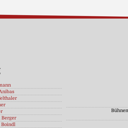
g
tmann
Anibas
elthaler
uer
Bühnen
er
 Berger
 Boindl