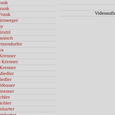
rank
rank
Videoauf
Frank
ürnweger
sy
Gratzl
anisch
etzendorfer
va
Krenner
 Krenner
Krenner
Miedler
iedler
Nöbauer
rmesser
chler
ichler
mharter