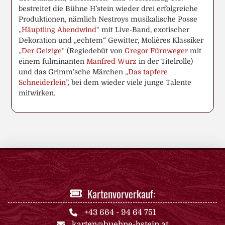
bestreitet die Bühne H’stein wieder drei erfolgreiche
Produktionen, nämlich Nestroys musikalische Posse
„
Häuptling Abendwind
“ mit Live-Band, exotischer
Dekoration und „echtem“ Gewitter, Molières Klassiker
„
Der Geizige
“ (Regiedebüt von
Gregor Fürnweger
mit
einem fulminanten
Manfred Wurz
in der Titelrolle)
und das Grimm’sche Märchen „
Das tapfere
Schneiderlein
”, bei dem wieder viele junge Talente
mitwirken.
Kartenvorverkauf:
+43 664 - 94 64 751
karten@buehne-hstein.at