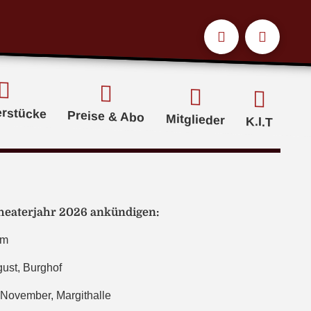
erstücke
Preise & Abo
Mitglieder
K.I.T
Theaterjahr 2026 ankündigen:
im
gust, Burghof
 November, Margithalle