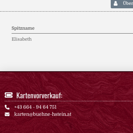
Übe
Spitzname
Elisabeth
Kartenvorverkauf:
+43 664 - 94 64 751
karten@buehne-hstein.at